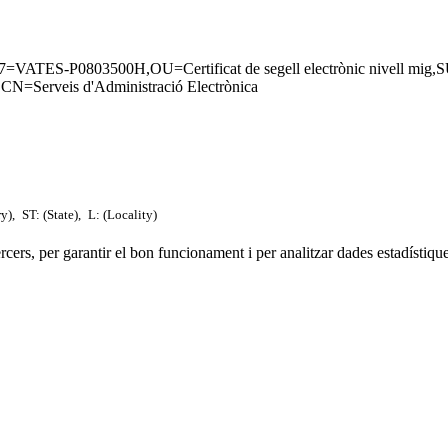
.97=VATES-P0803500H,OU=Certificat de segell electrònic nive
erveis d'Administració Electrònica
ry),
ST: (State),
L: (Locality)
tercers, per garantir el bon funcionament i per analitzar dades estadístiqu