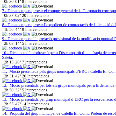
0h 30' 01''
8 Intervencions
7.- Dictamen per aprovar el compte general de la Corporació correspon
0h 37' 02''
20 Intervencions
8.- Dictamen per aprovar l’expedient de contractació de la licitació d
1h 56' 44''
9 Intervencions
9.- Dictamen per a l’aprovació provisional de la modificació puntual 
2h 08' 14''
5 Intervencions
10.- Dictamen d’autorització per a l’ús compartit d’una franja de terr
Saleta.
2h 15' 26''
7 Intervencions
11.- Moció presentada pels grups municipals d’ERC i Calella En Comú 
2h 31' 42''
20 Intervencions
12.- Moció presentada per tots els grups municipals per a la demanda d
2h 50' 32''
5 Intervencions
13.- Moció presentada pel grup municipal d’ERC per la reordenació de l
2h 55' 42''
14 Intervencions
14.- Proposta del grup municipal de Calella En Comú Podem de resolució