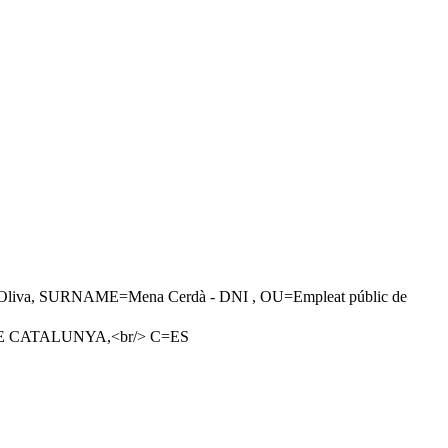
iva, SURNAME=Mena Cerdà - DNI , OU=Empleat públic de
 DE CATALUNYA,<br/> C=ES