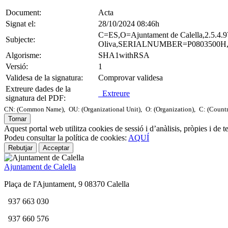
Document:
Acta
Signat el:
28/10/2024 08:46h
C=ES,O=Ajuntament de Calella,2.5.4
Subjecte:
Oliva,SERIALNUMBER=P0803500H,CN=S
Algorisme:
SHA1withRSA
Versió:
1
Validesa de la signatura:
Comprovar validesa
Extreure dades de la
Extreure
signatura del PDF:
CN: (Common Name),
OU: (Organizational Unit),
O: (Organization),
C: (Count
Tornar
Aquest portal web utilitza cookies de sessió i d’anàlisis, pròpies i de 
Podeu consultar la política de cookies:
AQUÍ
Rebutjar
Acceptar
Ajuntament de Calella
Plaça de l'Ajuntament, 9 08370 Calella
937 663 030
937 660 576