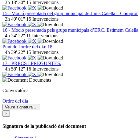
3h 13' 30''
15 Intervencions
15.- Moció presentada pel grup municipal de Junts Calella – Compromís
3h 40' 01''
15 Intervencions
16.- Moció presentada pels grups municipals d’ERC, Estimem Calella
4h 24' 22''
11 Intervencions
Punt de l'ordre del dia: 18
4h 39' 22''
15 Intervencions
17.- PRECS I PREGUNTES.
4h 58' 12''
16 Intervencions
Documents
Convocatòria
Ordre del dia
Veure signatura
...
×
Signatura de la publicació del document