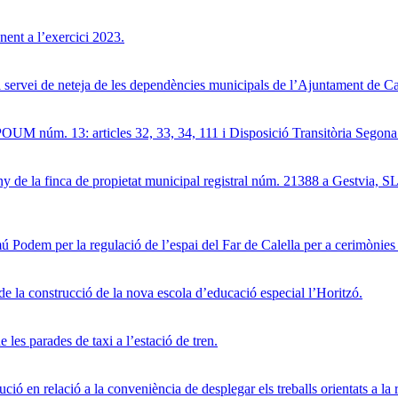
ent a l’exercici 2023.
el servei de neteja de les dependències municipals de l’Ajuntament de Ca
POUM núm. 13: articles 32, 33, 34, 111 i Disposició Transitòria Segona
eny de la finca de propietat municipal registral núm. 21388 a Gestvia, 
Podem per la regulació de l’espai del Far de Calella per a cerimònies 
e la construcció de la nova escola d’educació especial l’Horitzó.
es parades de taxi a l’estació de tren.
 en relació a la conveniència de desplegar els treballs orientats a la 