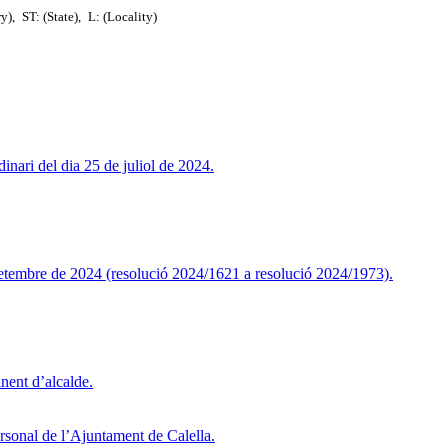
ry),
ST: (State),
L: (Locality)
dinari del dia 25 de juliol de 2024.
 setembre de 2024 (resolució 2024/1621 a resolució 2024/1973).
inent d’alcalde.
ersonal de l’Ajuntament de Calella.