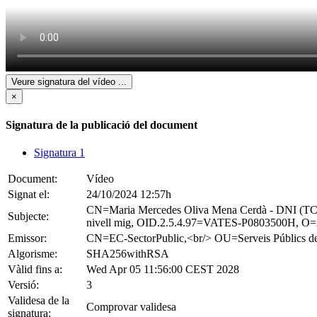
Veure signatura del vídeo
...
×
Signatura de la publicació del document
Signatura 1
Document:
Vídeo
Signat el:
24/10/2024 12:57h
CN=Maria Mercedes Oliva Mena Cerdà - DNI 
Subjecte:
nivell mig, OID.2.5.4.97=VATES-P0803500H, O=A
Emissor:
CN=EC-SectorPublic,<br/> OU=Serveis Públ
Algorisme:
SHA256withRSA
Vàlid fins a:
Wed Apr 05 11:56:00 CEST 2028
Versió:
3
Validesa de la
Comprovar validesa
signatura: