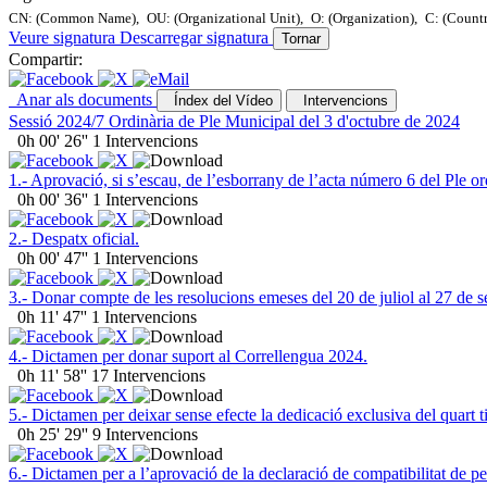
CN: (Common Name),
OU: (Organizational Unit),
O: (Organization),
C: (Count
Veure signatura
Descarregar signatura
Tornar
Compartir:
Anar als documents
Índex del Vídeo
Intervencions
Sessió 2024/7 Ordinària de Ple Municipal del 3 d'octubre de 2024
0h 00' 26''
1 Intervencions
1.- Aprovació, si s’escau, de l’esborrany de l’acta número 6 del Ple or
0h 00' 36''
1 Intervencions
2.- Despatx oficial.
0h 00' 47''
1 Intervencions
3.- Donar compte de les resolucions emeses del 20 de juliol al 27 de
0h 11' 47''
1 Intervencions
4.- Dictamen per donar suport al Correllengua 2024.
0h 11' 58''
17 Intervencions
5.- Dictamen per deixar sense efecte la dedicació exclusiva del quart t
0h 25' 29''
9 Intervencions
6.- Dictamen per a l’aprovació de la declaració de compatibilitat de p