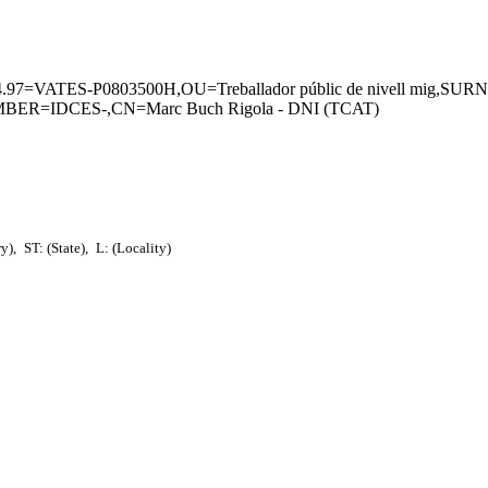
.4.97=VATES-P0803500H,OU=Treballador públic de nivell mig,SU
R=IDCES-,CN=Marc Buch Rigola - DNI (TCAT)
ry),
ST: (State),
L: (Locality)