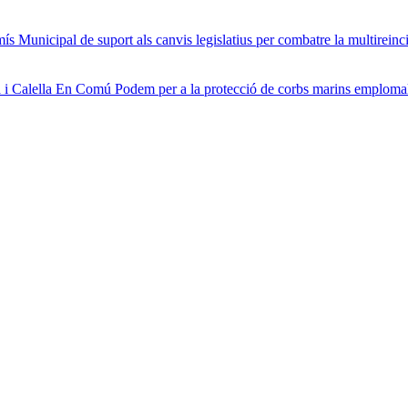
 Municipal de suport als canvis legislatius per combatre la multireinci
 i Calella En Comú Podem per a la protecció de corbs marins emplomal