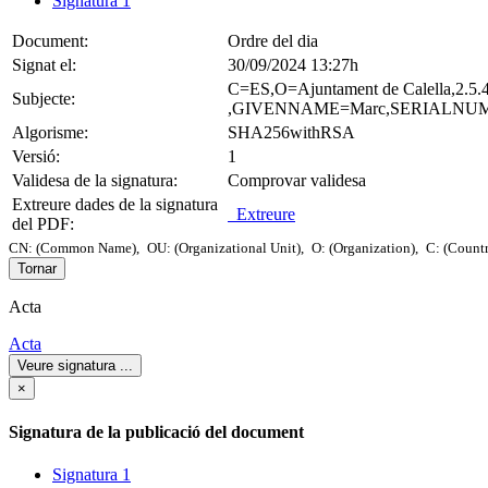
Signatura 1
Document:
Ordre del dia
Signat el:
30/09/2024 13:27h
C=ES,O=Ajuntament de Calella,2.5
Subjecte:
,GIVENNAME=Marc,SERIALNUMBE
Algorisme:
SHA256withRSA
Versió:
1
Validesa de la signatura:
Comprovar validesa
Extreure dades de la signatura
Extreure
del PDF:
CN: (Common Name),
OU: (Organizational Unit),
O: (Organization),
C: (Count
Tornar
Acta
Acta
Veure signatura
...
×
Signatura de la publicació del document
Signatura 1