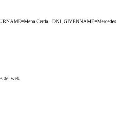
ll mig,SURNAME=Mena Cerda - DNI ,GIVENNAME=Mercedes
es del web.