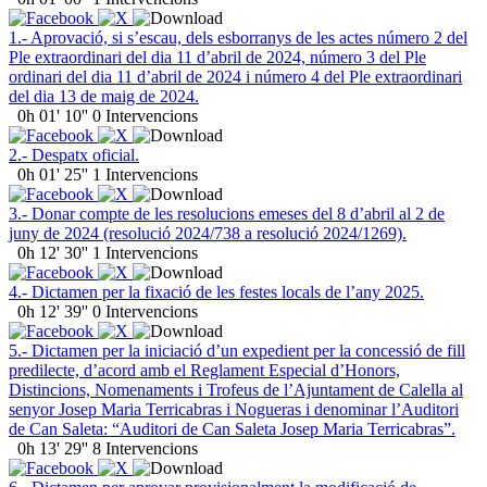
1.- Aprovació, si s’escau, dels esborranys de les actes número 2 del
Ple extraordinari del dia 11 d’abril de 2024, número 3 del Ple
ordinari del dia 11 d’abril de 2024 i número 4 del Ple extraordinari
del dia 13 de maig de 2024.
0h 01' 10''
0 Intervencions
2.- Despatx oficial.
0h 01' 25''
1 Intervencions
3.- Donar compte de les resolucions emeses del 8 d’abril al 2 de
juny de 2024 (resolució 2024/738 a resolució 2024/1269).
0h 12' 30''
1 Intervencions
4.- Dictamen per la fixació de les festes locals de l’any 2025.
0h 12' 39''
0 Intervencions
5.- Dictamen per la iniciació d’un expedient per la concessió de fill
predilecte, d’acord amb el Reglament Especial d’Honors,
Distincions, Nomenaments i Trofeus de l’Ajuntament de Calella al
senyor Josep Maria Terricabras i Nogueras i denominar l’Auditori
de Can Saleta: “Auditori de Can Saleta Josep Maria Terricabras”.
0h 13' 29''
8 Intervencions