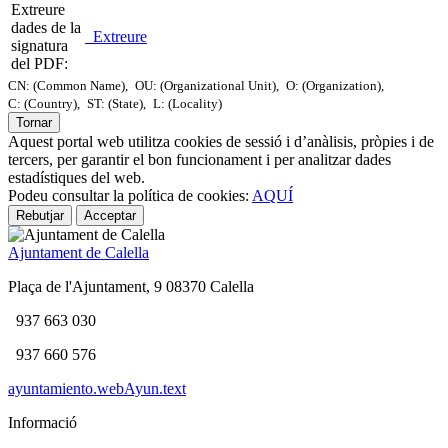
Extreure
dades de la
Extreure
signatura
del PDF:
CN: (Common Name),
OU: (Organizational Unit),
O: (Organization),
C: (Country),
ST: (State),
L: (Locality)
Tornar
Aquest portal web utilitza cookies de sessió i d’anàlisis, pròpies i de
tercers, per garantir el bon funcionament i per analitzar dades
estadístiques del web.
Podeu consultar la política de cookies:
AQUÍ
Rebutjar
Acceptar
Ajuntament de Calella
Plaça de l'Ajuntament, 9 08370 Calella
937 663 030
937 660 576
ayuntamiento.webAyun.text
Informació