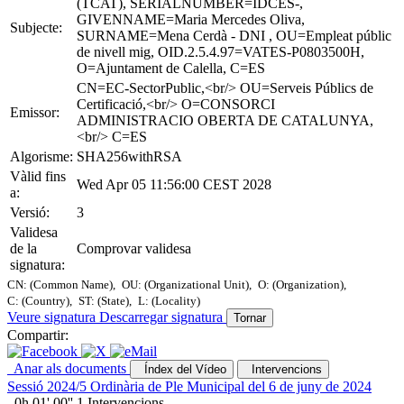
(TCAT), SERIALNUMBER=IDCES-,
GIVENNAME=Maria Mercedes Oliva,
Subjecte:
SURNAME=Mena Cerdà - DNI , OU=Empleat públic
de nivell mig, OID.2.5.4.97=VATES-P0803500H,
O=Ajuntament de Calella, C=ES
CN=EC-SectorPublic,<br/> OU=Serveis Públics de
Certificació,<br/> O=CONSORCI
Emissor:
ADMINISTRACIO OBERTA DE CATALUNYA,
<br/> C=ES
Algorisme:
SHA256withRSA
Vàlid fins
Wed Apr 05 11:56:00 CEST 2028
a:
Versió:
3
Validesa
de la
Comprovar validesa
signatura:
CN: (Common Name),
OU: (Organizational Unit),
O: (Organization),
C: (Country),
ST: (State),
L: (Locality)
Veure signatura
Descarregar signatura
Tornar
Compartir:
Anar als documents
Índex del Vídeo
Intervencions
Sessió 2024/5 Ordinària de Ple Municipal del 6 de juny de 2024
0h 01' 00''
1 Intervencions