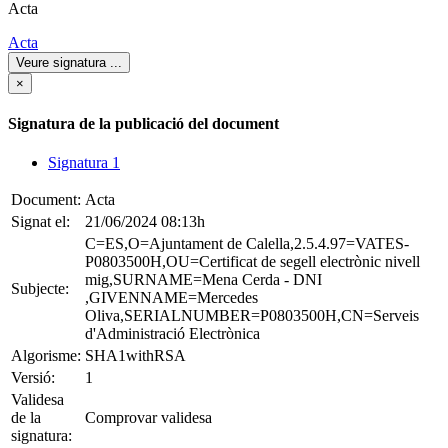
Acta
Acta
Veure signatura
...
×
Signatura de la publicació del document
Signatura 1
Document:
Acta
Signat el:
21/06/2024 08:13h
C=ES,O=Ajuntament de Calella,2.5.4.97=VATES-
P0803500H,OU=Certificat de segell electrònic nivell
mig,SURNAME=Mena Cerda - DNI
Subjecte:
,GIVENNAME=Mercedes
Oliva,SERIALNUMBER=P0803500H,CN=Serveis
d'Administració Electrònica
Algorisme:
SHA1withRSA
Versió:
1
Validesa
de la
Comprovar validesa
signatura: