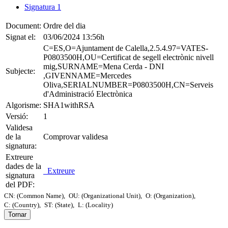
Signatura 1
Document:
Ordre del dia
Signat el:
03/06/2024 13:56h
C=ES,O=Ajuntament de Calella,2.5.4.97=VATES-
P0803500H,OU=Certificat de segell electrònic nivell
mig,SURNAME=Mena Cerda - DNI
Subjecte:
,GIVENNAME=Mercedes
Oliva,SERIALNUMBER=P0803500H,CN=Serveis
d'Administració Electrònica
Algorisme:
SHA1withRSA
Versió:
1
Validesa
de la
Comprovar validesa
signatura:
Extreure
dades de la
Extreure
signatura
del PDF:
CN: (Common Name),
OU: (Organizational Unit),
O: (Organization),
C: (Country),
ST: (State),
L: (Locality)
Tornar