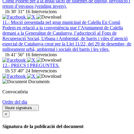
Comú Podem per a la instal·lació de sistemes de dipòsit, devolució i
retorn d’envasos (vending invers).
1h 30' 31''
16 Intervencions
11.- Moció presentada pel grup municipal de Calella En Comú
Podem en relació a la conveniència que l’Ajuntament de Calella
demani a la Generalitat de Catalunya, l’adscripció al Fons de
Recuperació Social, Urbana i Ambiental, de barris i viles d’atenció
especial de Catalunya creat per la Llei 11/22, del 29 de desembre, de
millorament urbà, ambiental i socials del barris i les viles.
1h 41' 56''
16 Intervencions
12.- PRECS I PREGUNTES.
1h 53' 40''
24 Intervencions
Documents
Convocatòria
Ordre del dia
Veure signatura
...
×
Signatura de la publicació del document