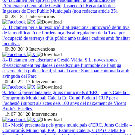
6.- Dictamen per aprovar provisionalment la modificació de
l’Ordenança General de Gestió, Inspecció i Recaptació dels
Ingressos de Dret Públic Municipals (nou redactat article 35).
0h 28' 18''
1 Intervencions
7.- Dictamen per a la resolució d’al·legacions i aprovació definitiva
de la modificació de l’ordenança fiscal reguladora de la Taxa per
l’ocupació de terrenys d’ús públic amb taules i cadires amb finalitat
lucrativa.
0h 30' 30''
9 Intervencions
8.- Dictamen per adscriure a Gestió Viària, S.L. noves zones
d’estacionament regulades i desadscriure l’immoble de l’antiga
caserna de la policia local, situat al carrer Sant Joan cantonada amb
avinguda del Parc.
0h 42' 25''
17 Intervencions
9.- Moció presentada pels grups municipals d’ERC, Junts Calella –
Compromís Municipal, Calella En Comú Podem i CUP per a
l’adhesió i suport als actes dels 100 anys del naixement de Vicent
Andrés Estellés.
1h 07' 38''
20 Intervencions
10.- Moció presentada pels grups municipals d’ERC, Junts Calella –
Compromís Municipal, PSC, Estimem Calella, CUP i Calella En