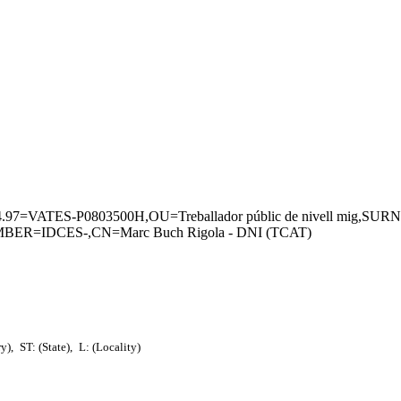
.4.97=VATES-P0803500H,OU=Treballador públic de nivell mig,SU
R=IDCES-,CN=Marc Buch Rigola - DNI (TCAT)
ry),
ST: (State),
L: (Locality)