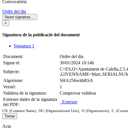
Convocatòria
Ordre del dia
Veure signatura
...
×
Signatura de la publicació del document
Signatura 1
Document:
Ordre del dia
Signat el:
30/01/2024 10:14h
C=ES,O=Ajuntament de Calella,2.5
Subjecte:
,GIVENNAME=Marc,SERIALNUMBE
Algorisme:
SHA256withRSA
Versió:
1
Validesa de la signatura:
Comprovar validesa
Extreure dades de la signatura
Extreure
del PDF:
CN: (Common Name),
OU: (Organizational Unit),
O: (Organization),
C: (Count
Tornar
Acta