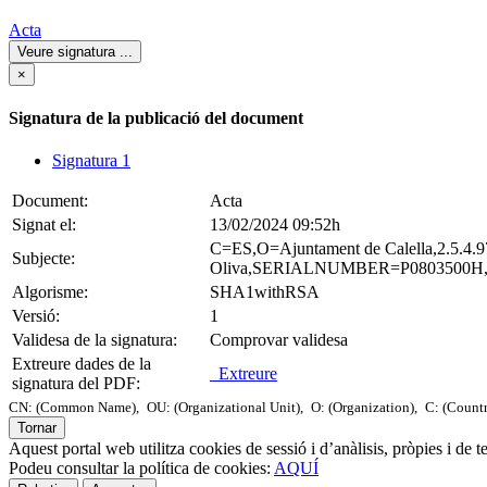
Acta
Veure signatura
...
×
Signatura de la publicació del document
Signatura 1
Document:
Acta
Signat el:
13/02/2024 09:52h
C=ES,O=Ajuntament de Calella,2.5.4
Subjecte:
Oliva,SERIALNUMBER=P0803500H,CN=S
Algorisme:
SHA1withRSA
Versió:
1
Validesa de la signatura:
Comprovar validesa
Extreure dades de la
Extreure
signatura del PDF:
CN: (Common Name),
OU: (Organizational Unit),
O: (Organization),
C: (Count
Tornar
Aquest portal web utilitza cookies de sessió i d’anàlisis, pròpies i de 
Podeu consultar la política de cookies:
AQUÍ