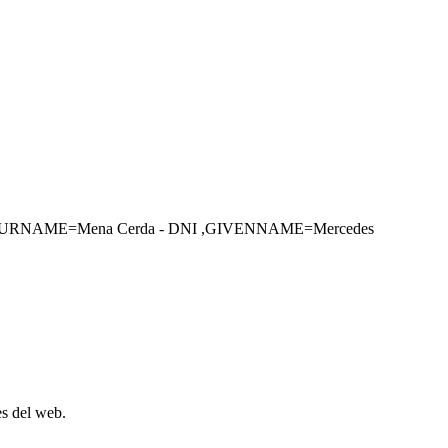
ll mig,SURNAME=Mena Cerda - DNI ,GIVENNAME=Mercedes
es del web.