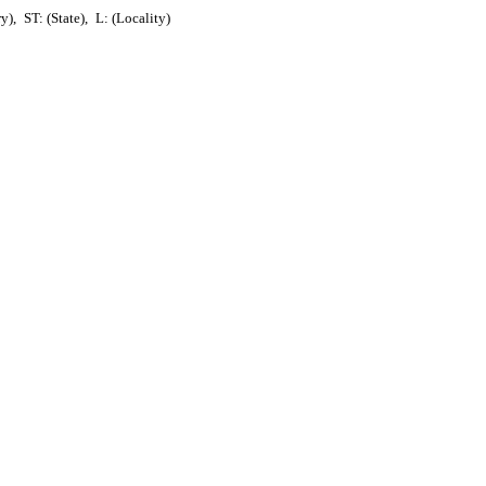
ry),
ST: (State),
L: (Locality)