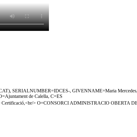
 (TCAT), SERIALNUMBER=IDCES-, GIVENNAME=Maria Mercedes, S
O=Ajuntament de Calella, C=ES
cs de Certificació,<br/> O=CONSORCI ADMINISTRACIO OBERTA