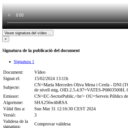
Veure signatura del vídeo
...
×
Signatura de la publicació del document
Signatura 1
Document:
Vídeo
Signat el:
15/02/2024 13:11h
CN=Maria Mercedes Oliva Mena i Cerda - DNI
Subjecte:
de nivell mig, OID.2.5.4.97=VATES-P0803500H, 
Emissor:
CN=EC-SectorPublic,<br/> OU=Serveis Públi
Algorisme:
SHA256withRSA
Vàlid fins a:
Sun Mar 31 12:16:30 CEST 2024
Versió:
3
Validesa de la
Comprovar validesa
signatura: