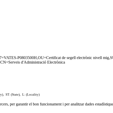
.97=VATES-P0803500H,OU=Certificat de segell electrònic nive
erveis d'Administració Electrònica
ry),
ST: (State),
L: (Locality)
tercers, per garantir el bon funcionament i per analitzar dades estadístiqu