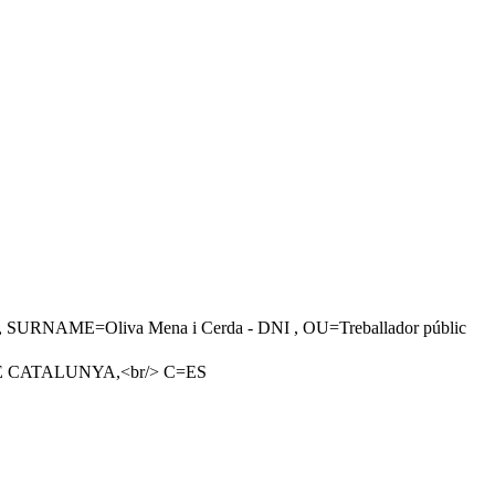
URNAME=Oliva Mena i Cerda - DNI , OU=Treballador públic
 DE CATALUNYA,<br/> C=ES